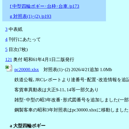
f 中型四輪ボギー･台枠･台車 /p173
g 対照表(1)･(2) /p193
3
中表紙
4
刊行にあたって
5
目次(7枚)
121
奥付 昭和61年4月1日二版発行
pc20000.xlsx
対照表(1)･(2) 2026/4/21追加 1.0Mb
鉄道公報､JRCレポートより達番号･配置･改造情報を追
客貨車異動表は大正9-11､14等一部欠あり
雑型･中型の昭3年改番･形式図番号を追加しました(一部
鋼製客車の昭和3年対照表はpc30000.xlsxに移動しました
a 大型四輪ボギー